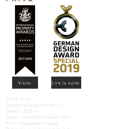
Visite
Lire la suite
Client : Privé
Description du projet : B+G+1
Surface: 1835 m²
Détails : 9 chambres Année : 2021
Rôle : Concepteur principal