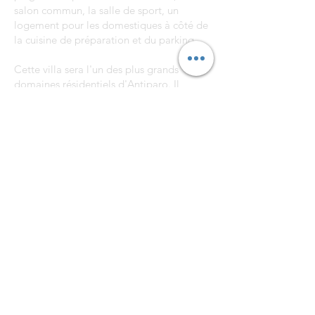
salon commun, la salle de sport, un
logement pour les domestiques à côté de
la cuisine de préparation et du parking.
Cette villa sera l'un des plus grands
domaines résidentiels d'Antiparo. Il
chevauche un cap sauvage et rocheux. Le
domaine offrira des vues infinies au sud de
la mer Égée, présentant un panorama
d'îles : Sifnos, Sikinos, Ios, Serifos,
Folegandros et Despotiko.
Actuellement, ce projet participe au
concours d'architecture de l'AIA
International Region - Unbuilt Design
Awards 2021.
4 / 11 / 2016
< Retour au portfolio