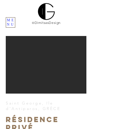
ME
DimitsasDesign
©
NU
Saint George, île
d'Antiparos, GRÈCE
Résidence
privé