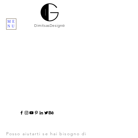
ME
DimitsasDesign
©
NU
Posso aiutarti se hai bisogno di